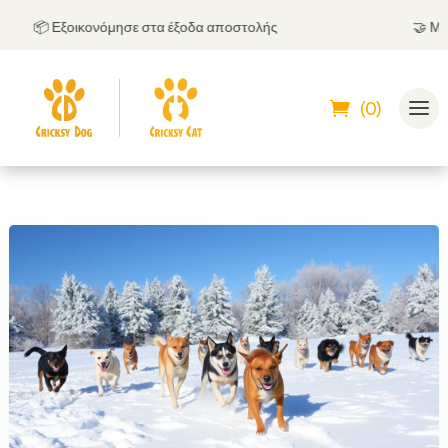
📦 Εξοικονόμησε στα έξοδα αποστολής
🤝
Μπορεί
(0)