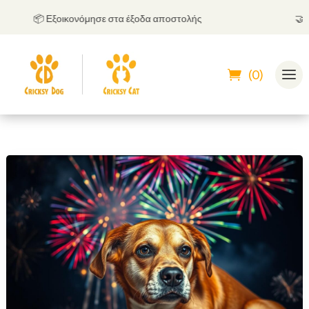
📦 Εξοικονόμησε στα έξοδα αποστολής
🤝
Μπορ
(0)