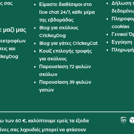
ις σας
Δήλωση 
Είμαστε διαθέσιμοι στο
δεδομέν
live chat 24/7, κάθε μέρα
Πληροφορ
της εβδομάδας
cookies
Blog για σκύλους
 μαζί μας
Γενικοί 
CricksyDog
 εκτροφέων
Εγγύηση
Blog για γάτες CricksyCat
εις και
Πληρωμή 
Κουίζ επιλογής τροφής
cksyDog
για σκύλους
Παρουσίαση 72 φυλών
σκύλων
Παρουσίαση 39 φυλών
γατών
νω των 60 €, καλύπτουμε εμείς τα έξοδα
μένες σας λιχουδιές μπορεί να φτάσουν