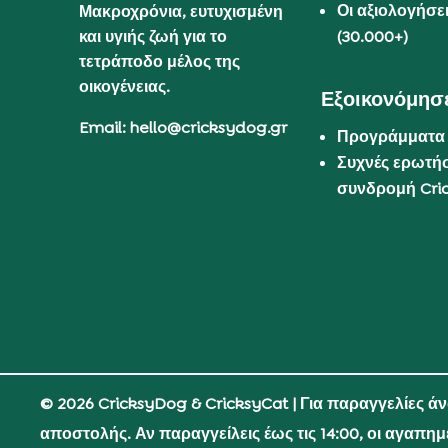
Οι αξιολογήσε
Μακροχρόνια, ευτυχισμένη
και υγιής ζωή για το
(30.000+)
τετράποδο μέλος της
οικογένειας.
Εξοικονόμησε
Email: hello@cricksydog.gr
Προγράμματα
Συχνές ερωτήσ
συνδρομή Cri
© 2026 CricksyDog & CricksyCat
| Για παραγγελίες ά
αποστολής. Αν παραγγείλεις έως τις 14:00, οι αγαπη