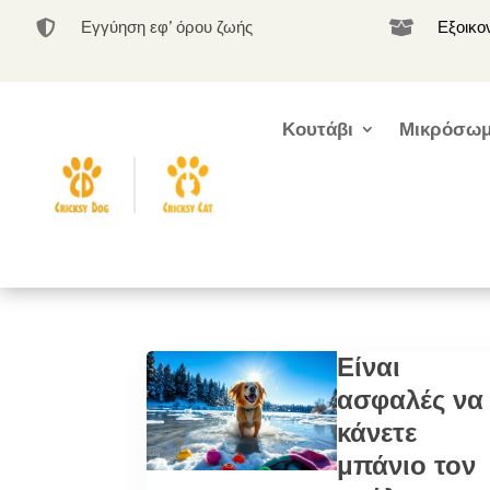
Εγγύηση εφ’ όρου ζωής
Εξοικο


Κουτάβι
Μικρόσωμ
Είναι
ασφαλές να
κάνετε
μπάνιο τον