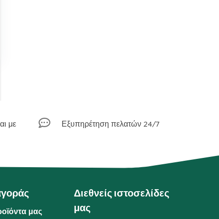

αι με
Εξυπηρέτηση πελατών 24/7
αγοράς
Διεθνείς ιστοσελίδες
μας
ροϊόντα μας