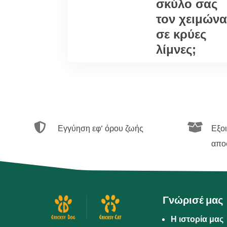
σκύλο σας
τον χειμών
σε κρύες
λίμνες;


Εγγύηση εφ’ όρου ζωής
Εξο
απο
Γνώρισέ μας
Η ιστορία μας