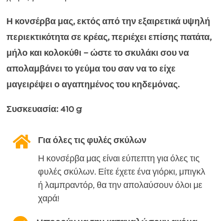
(συνταγή
Η κονσέρβα μας, εκτός από την εξαιρετικά υψηλή
χωρίς
περιεκτικότητα σε κρέας, περιέχει επίσης πατάτα,
γλουτένη
μήλο και κολοκύθι – ώστε το σκυλάκι σου να
σιταριού
απολαμβάνει το γεύμα του σαν να το είχε
και
μαγειρέψει ο αγαπημένος του κηδεμόνας.
κοτόπουλο)
–
Συσκευασία: 410 g
410
g

Για όλες τις φυλές σκύλων
ποσότητα
Η κονσέρβα μας είναι εύπεπτη για όλες τις
φυλές σκύλων. Είτε έχετε ένα γιόρκι, μπιγκλ
ή λαμπραντόρ, θα την απολαύσουν όλοι με
χαρά!