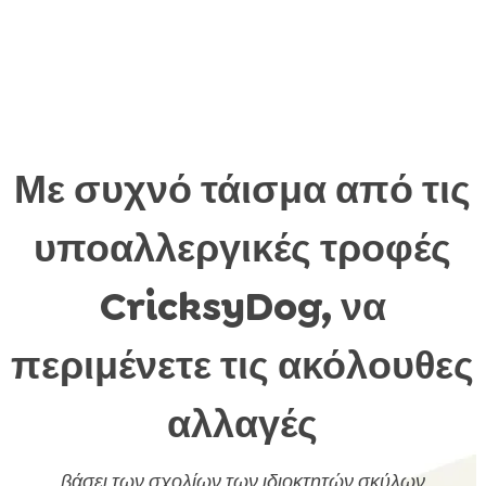
Με συχνό τάισμα από τις
υποαλλεργικές τροφές
CricksyDog, να
περιμένετε τις ακόλουθες
αλλαγές
βάσει των σχολίων των ιδιοκτητών σκύλων