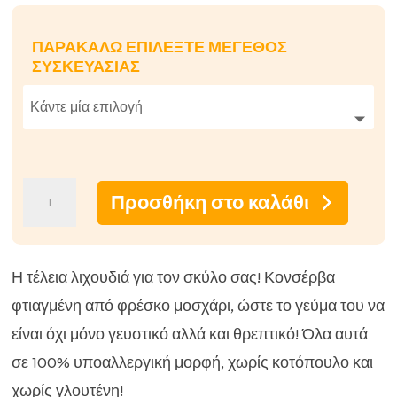
γήθηκε
με
4.00
ΠΑΡΑΚΑΛΏ ΕΠΙΛΈΞΤΕ ΜΈΓΕΘΟΣ
από 5
ΣΥΣΚΕΥΑΣΊΑΣ
με βάση
βαθμολο
γία
πελάτη
Υγρή
Προσθήκη στο καλάθι
τροφή
για
σκύλους
Η τέλεια λιχουδιά για τον σκύλο σας! Κονσέρβα
Ely
φτιαγμένη από φρέσκο μοσχάρι, ώστε το γεύμα του να
Hypoallergen
είναι όχι μόνο γευστικό αλλά και θρεπτικό! Όλα αυτά
με
σε 100% υποαλλεργική μορφή, χωρίς κοτόπουλο και
βοδινό
χωρίς γλουτένη!