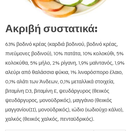
Ακριβή συστατικά:
63% βοδινό κρέας (καρδιά βοδινού, βοδινό κρέας,
πνεύμονες βοδινού), 10% πατάτα, 10% κολοκύθι, 5%
κολοκύθα, 5% μήλο, 2% ρίγανη, 1,9% μαϊντανός, 1,9%
αλεύρι από θαλάσσια φύκια, 1% λιναρόσπορο έλαιο,
0,1% αλάτι των Άνδεων, 0,1% μεταλλικά στοιχεία,
βιταμίνη D3, βιταμίνη E, ψευδάργυρος (θειικός
ψευδάργυρος, μονοϋδρικός), μαγγάνιο (θειικός
μαγγανίου(II), μονοϋδρικός), ιώδιο (ιωδιούχο κάλιο),
χαλκός (θειικός χαλκός, πενταϋδρικός).