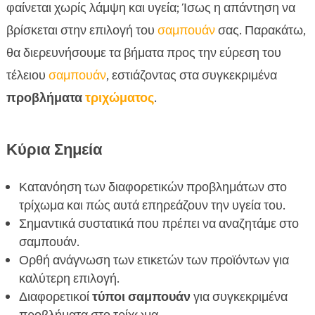
Σημαντικά συστατικά για υγιές τρίχωμα
φαίνεται χωρίς λάμψη και υγεία; Ίσως η απάντηση να

Πώς να διαβάσεις τις ετικέτες των προϊόντων
βρίσκεται στην επιλογή του
σαμπουάν
σας. Παρακάτω,

Οι διαφορετικοί τύποι σαμπουάν για
θα διερευνήσουμε τα βήματα προς την εύρεση του

διαφορετικά προβλήματα
τέλειου
σαμπουάν
, εστιάζοντας στα συγκεκριμένα
Πώς να δοκιμάσεις ένα νέο σαμπουάν

προβλήματα
τριχώματος
.
Συμβουλές από επαγγελματίες φροντιστές

μαλλιών
Κύρια Σημεία
Παράγοντες που επηρεάζουν την υγεία του

τρίχωματός
Κατανόηση των διαφορετικών προβλημάτων στο
Σαμπουάν για πρόβλημα στο τρίχωμα

τρίχωμα και πώς αυτά επηρεάζουν την υγεία του.
Γιατί το CricksyDog είναι η ιδανική επιλογή για

Σημαντικά συστατικά που πρέπει να αναζητάμε στο
τον σκύλο σας
σαμπουάν.
Τα οφέλη των υποαλλεργικών σαμπουάν

Ορθή ανάγνωση των ετικετών των προϊόντων για
Πώς να αποφύγετε κοινά λάθη κατά την επιλογή
καλύτερη επιλογή.

σαμπουάν
Διαφορετικοί
τύποι σαμπουάν
για συγκεκριμένα