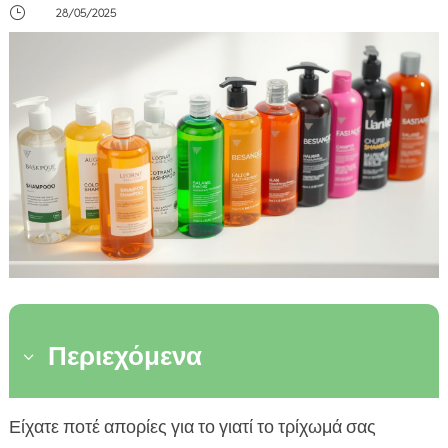
}
28/05/2025
Περιεχόμενα
3
Κατανόηση των προβλημάτων στο τρίχωμα
Είχατε ποτέ απορίες για το γιατί το τρίχωμά σας
