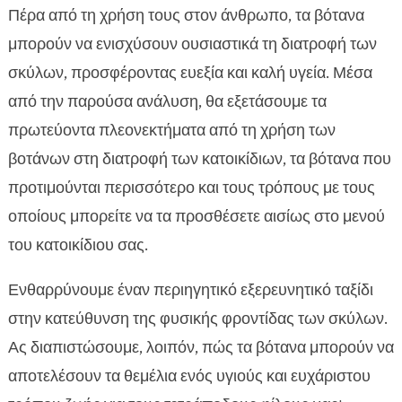
Πέρα από τη χρήση τους στον άνθρωπο, τα βότανα
Συνταγές και τρόποι προετοιμασίας βοτάνων

μπορούν να ενισχύσουν ουσιαστικά τη διατροφή των
Κριτικές για τα βότανα για σκύλους

σκύλων, προσφέροντας ευεξία και καλή υγεία. Μέσα
Βότανα για συγκεκριμένες παθήσεις

από την παρούσα ανάλυση, θα εξετάσουμε τα
Αλληλεπιδράσεις βοτάνων με άλλες τροφές και

φάρμακα
πρωτεύοντα πλεονεκτήματα από τη χρήση των
Προϊόντα με βότανα για σκύλους
βοτάνων στη διατροφή των κατοικίδιων, τα βότανα που

Τρόφιμα CricksyDog και βότανα

προτιμούνται περισσότερο και τους τρόπους με τους
Βότανα για σκύλους – Συμβουλές

οποίους μπορείτε να τα προσθέσετε αισίως στο μενού
προσαρμογής
του κατοικίδιου σας.
Ποιοτικά προϊόντα CricksyDog

Συχνά λάθη στη χρήση βοτάνων για σκύλους
Ενθαρρύνουμε έναν περιηγητικό εξερευνητικό ταξίδι

Συμπέρασμα
στην κατεύθυνση της φυσικής φροντίδας των σκύλων.

FAQ
Ας διαπιστώσουμε, λοιπόν, πώς τα βότανα μπορούν να

αποτελέσουν τα θεμέλια ενός υγιούς και ευχάριστου