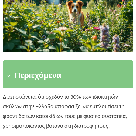
Περιεχόμενα
3
Εισαγωγή στα βότανα για σκύλους
Διαπιστώνεται ότι σχεδόν το 30% των ιδιοκτητών

Ασφάλεια στη χρήση βοτάνων για σκύλους
σκύλων στην Ελλάδα αποφασίζει να εμπλουτίσει τη

Δημοφιλή βότανα για σκύλους
φροντίδα των κατοικίδιων τους με φυσικά συστατικά,

Πώς να εντάξετε τα βότανα στη διατροφή του
χρησιμοποιώντας βότανα στη διατροφή τους.

σκύλου