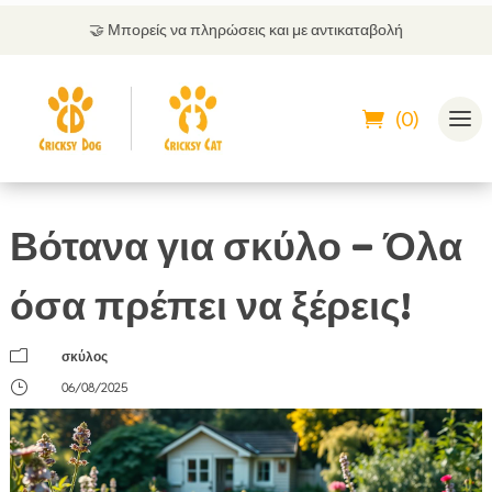
🤝
Μπορείς να πληρώσεις και με αντικαταβολή
(0)
Βότανα για σκύλο – Όλα
όσα πρέπει να ξέρεις!
m
σκύλος
}
06/08/2025