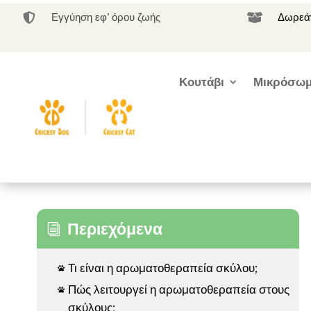
Εγγύηση εφ’ όρου ζωής
Δωρεάν


Κουτάβι
Μικρόσωμ
Περιεχόμενα
i
Τι είναι η αρωματοθεραπεία σκύλου;

Πώς λειτουργεί η αρωματοθεραπεία στους

σκύλους;