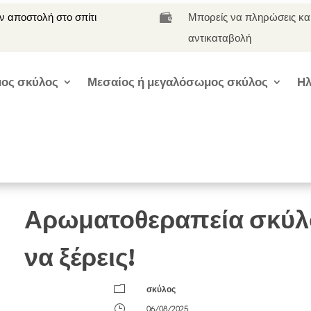
 αποστολή στο σπίτι
Μπορείς να πληρώσεις κα

αντικαταβολή
ος σκύλος
Μεσαίος ή μεγαλόσωμος σκύλος
Ηλ
Αρωματοθεραπεία σκύλ
να ξέρεις!
m
σκύλος
}
06/08/2025