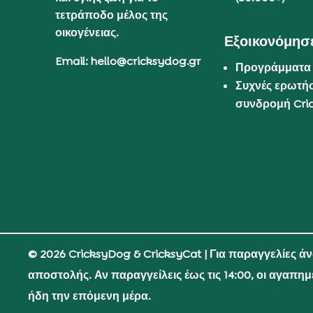
τετράποδο μέλος της
οικογένειας.
Εξοικονόμησε
Email: hello@cricksydog.gr
Προγράμματα
Συχνές ερωτήσ
συνδρομή Cri
© 2026 CricksyDog & CricksyCat
| Για παραγγελίες ά
αποστολής. Αν παραγγείλεις έως τις 14:00, οι αγαπη
ήδη την επόμενη μέρα.