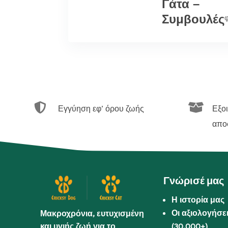
Γάτα –
Συμβουλές


Εγγύηση εφ’ όρου ζωής
Εξο
απο
Γνώρισέ μας
Η ιστορία μας
Οι αξιολογήσε
Μακροχρόνια, ευτυχισμένη
και υγιής ζωή για το
(30.000+)