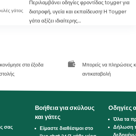
Περιλαμβάνει οδηγίες φροντίδας toyger για
φυλές γάτας
διατροφή, υγεία και εκπαίδευση! Η Toyger
γάτα αξίζει ιδιαίτερης...

ικονόμησε στα έξοδα
Μπορείς να πληρώσεις κ
στολής
αντικαταβολή
Βοήθεια για σκύλους
Οδηγίες 
και γάτες
Όλα τα π
ις σας
Δήλωση 
Είμαστε διαθέσιμοι στο
δεδομέν