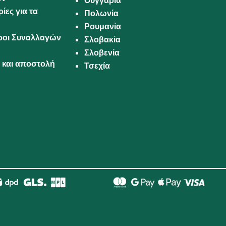
Ουγγαρία
ίες για τα
Πολωνία
Ρουμανία
Όροι Συναλλαγών
Σλοβακία
Σλοβενία
και αποστολή
Τσεχία