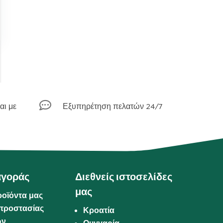

αι με
Εξυπηρέτηση πελατών 24/7
αγοράς
Διεθνείς ιστοσελίδες
μας
ροϊόντα μας
προστασίας
Κροατία
ων