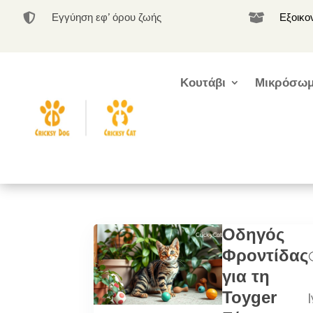
Εγγύηση εφ’ όρου ζωής
Εξοικο


Κουτάβι
Μικρόσωμ
Οδηγός
Φροντίδας
για τη
Toyger
|