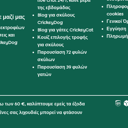
live chat 24/7, κάθε μέρα
Πληροφορ
της εβδομάδας
cookies
Blog για σκύλους
 μαζί μας
Γενικοί 
CricksyDog
 εκτροφέων
Εγγύηση
Blog για γάτες CricksyCat
εις και
Πληρωμή 
Κουίζ επιλογής τροφής
cksyDog
για σκύλους
Παρουσίαση 72 φυλών
σκύλων
Παρουσίαση 39 φυλών
γατών
νω των 60 €, καλύπτουμε εμείς τα έξοδα
μένες σας λιχουδιές μπορεί να φτάσουν