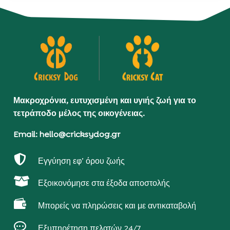
Μακροχρόνια, ευτυχισμένη και υγιής ζωή για το
τετράποδο μέλος της οικογένειας.
Email: hello@cricksydog.gr

Εγγύηση εφ’ όρου ζωής

Εξοικονόμησε στα έξοδα αποστολής

Μπορείς να πληρώσεις και με αντικαταβολή

Εξυπηρέτηση πελατών 24/7