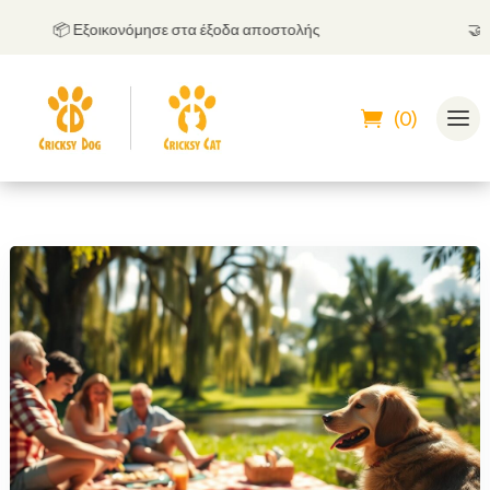
📦 Εξοικονόμησε στα έξοδα αποστολής
🤝
Μπορ
(0)