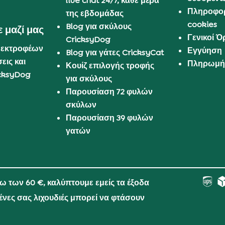
live chat 24/7, κάθε μέρα
Πληροφορ
της εβδομάδας
cookies
Blog για σκύλους
 μαζί μας
Γενικοί 
CricksyDog
 εκτροφέων
Εγγύηση
Blog για γάτες CricksyCat
εις και
Πληρωμή 
Κουίζ επιλογής τροφής
cksyDog
για σκύλους
Παρουσίαση 72 φυλών
σκύλων
Παρουσίαση 39 φυλών
γατών
νω των 60 €, καλύπτουμε εμείς τα έξοδα
μένες σας λιχουδιές μπορεί να φτάσουν