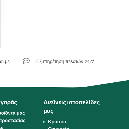

αι με
Εξυπηρέτηση πελατών 24/7
αγοράς
Διεθνείς ιστοσελίδες
μας
ροϊόντα μας
προστασίας
Κροατία
ων