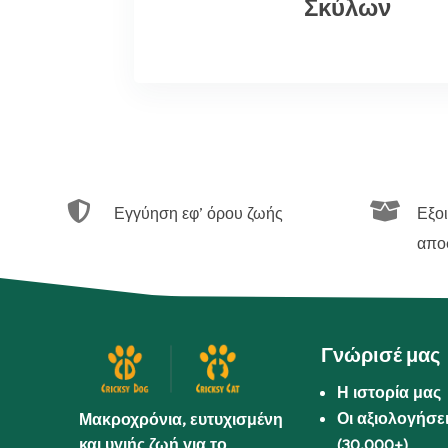
Σκύλων


Εγγύηση εφ’ όρου ζωής
Εξο
απο
Γνώρισέ μας
Η ιστορία μας
Οι αξιολογήσε
Μακροχρόνια, ευτυχισμένη
και υγιής ζωή για το
(30.000+)