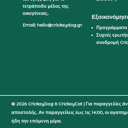
τετράποδο μέλος της
οικογένειας.
Εξοικονόμησε
Email: hello@cricksydog.gr
Προγράμματα
Συχνές ερωτήσ
συνδρομή Cri
© 2026 CricksyDog & CricksyCat
| Για παραγγελίες ά
αποστολής. Αν παραγγείλεις έως τις 14:00, οι αγαπη
ήδη την επόμενη μέρα.