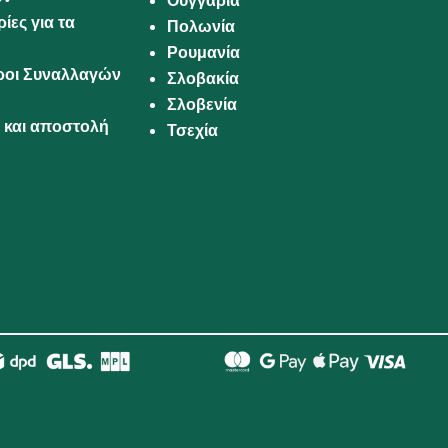
Ουγγαρία
ίες για τα
Πολωνία
Ρουμανία
Όροι Συναλλαγών
Σλοβακία
Σλοβενία
και αποστολή
Τσεχία