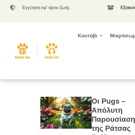
Εγγύηση εφ’ όρου ζωής
Εξοικο


Κουτάβι
Μικρόσωμ
Οι Pugs –
Απόλυτη
Παρουσίασ
της Ράτσας