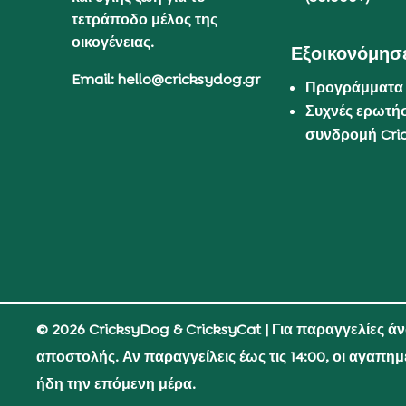
τετράποδο μέλος της
οικογένειας.
Εξοικονόμησε
Email: hello@cricksydog.gr
Προγράμματα
Συχνές ερωτήσ
συνδρομή Cri
© 2026 CricksyDog & CricksyCat
| Για παραγγελίες ά
αποστολής. Αν παραγγείλεις έως τις 14:00, οι αγαπη
ήδη την επόμενη μέρα.