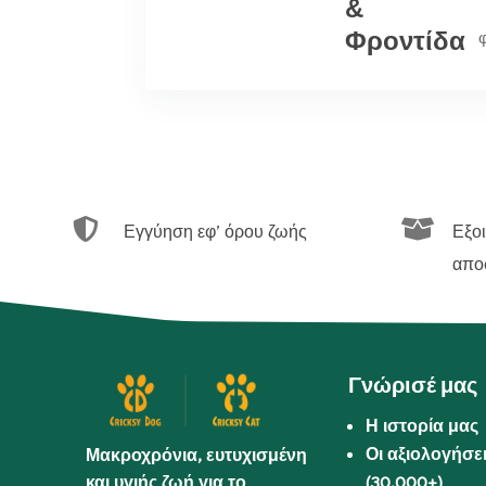
&
Φροντίδα


Εγγύηση εφ’ όρου ζωής
Εξο
απο
Γνώρισέ μας
Η ιστορία μας
Οι αξιολογήσε
Μακροχρόνια, ευτυχισμένη
και υγιής ζωή για το
(30.000+)