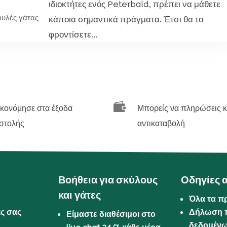
ιδιοκτήτες ενός Peterbald, πρέπει να μάθετε
φυλές γάτας
κάποια σημαντικά πράγματα. Έτσι θα το
φροντίσετε...

ικονόμησε στα έξοδα
Μπορείς να πληρώσεις κ
στολής
αντικαταβολή
Βοήθεια για σκύλους
Οδηγίες 
και γάτες
Όλα τα π
ις σας
Δήλωση 
Είμαστε διαθέσιμοι στο
δεδομέν