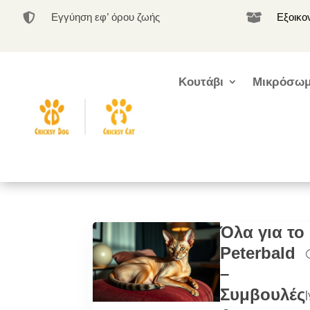
Εγγύηση εφ’ όρου ζωής
Εξοικο


Κουτάβι
Μικρόσωμ
Όλα για το
Peterbald
–
Συμβουλές
|