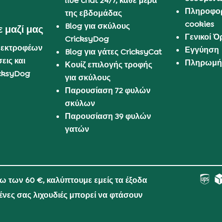
live chat 24/7, κάθε μέρα
Πληροφορ
της εβδομάδας
cookies
Blog για σκύλους
 μαζί μας
Γενικοί 
CricksyDog
 εκτροφέων
Εγγύηση
Blog για γάτες CricksyCat
εις και
Πληρωμή 
Κουίζ επιλογής τροφής
cksyDog
για σκύλους
Παρουσίαση 72 φυλών
σκύλων
Παρουσίαση 39 φυλών
γατών
νω των 60 €, καλύπτουμε εμείς τα έξοδα
μένες σας λιχουδιές μπορεί να φτάσουν