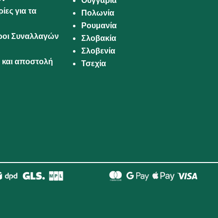
Ουγγαρία
ίες για τα
Πολωνία
Ρουμανία
Όροι Συναλλαγών
Σλοβακία
Σλοβενία
και αποστολή
Τσεχία