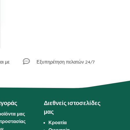

αι με
Εξυπηρέτηση πελατών 24/7
αγοράς
Διεθνείς ιστοσελίδες
μας
ροϊόντα μας
προστασίας
Κροατία
ων