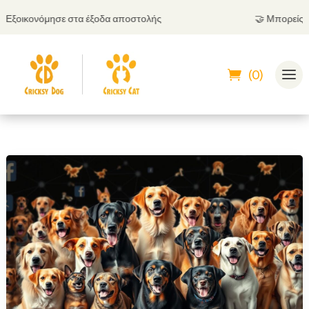
ξοικονόμησε στα έξοδα αποστολής
🤝
Μπορείς να π
(0)