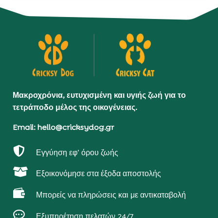
Μακροχρόνια, ευτυχισμένη και υγιής ζωή για το
τετράποδο μέλος της οικογένειας.
Email: hello@cricksydog.gr

Εγγύηση εφ’ όρου ζωής

Εξοικονόμησε στα έξοδα αποστολής

Μπορείς να πληρώσεις και με αντικαταβολή

Εξυπηρέτηση πελατών 24/7