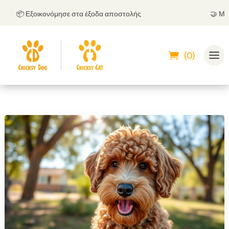
📦 Εξοικονόμησε στα έξοδα αποστολής
🤝
Μπορεί
(0)