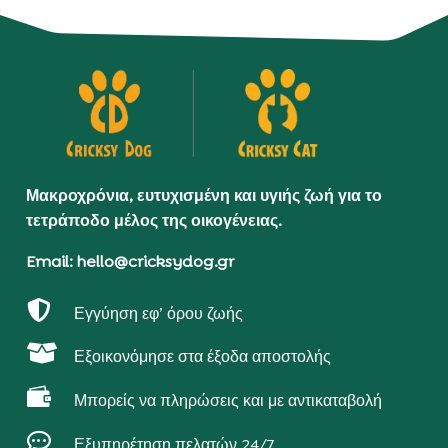
Μακροχρόνια, ευτυχισμένη και υγιής ζωή για το
τετράποδο μέλος της οικογένειας.
Email: hello@cricksydog.gr

Εγγύηση εφ’ όρου ζωής

Εξοικονόμησε στα έξοδα αποστολής

Μπορείς να πληρώσεις και με αντικαταβολή

Εξυπηρέτηση πελατών 24/7