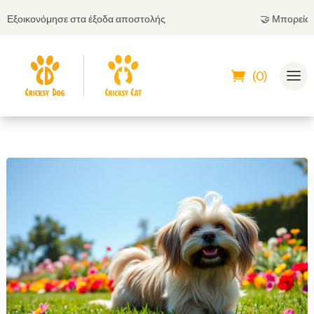
ξοικονόμησε στα έξοδα αποστολής
🤝
Μπορείς να π
(0)