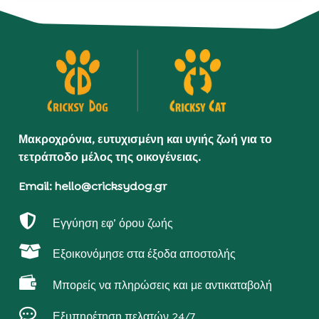
Μακροχρόνια, ευτυχισμένη και υγιής ζωή για το
τετράποδο μέλος της οικογένειας.
Email: hello@cricksydog.gr

Εγγύηση εφ’ όρου ζωής

Εξοικονόμησε στα έξοδα αποστολής

Μπορείς να πληρώσεις και με αντικαταβολή

Εξυπηρέτηση πελατών 24/7