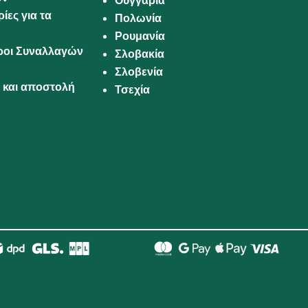
Ουγγαρία
ίες για τα
Πολωνία
Ρουμανία
Όροι Συναλλαγών
Σλοβακία
Σλοβενία
και αποστολή
Τσεχία