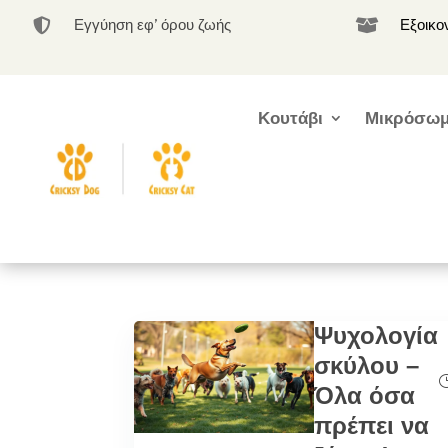
Εγγύηση εφ’ όρου ζωής
Εξοικο


Κουτάβι
Μικρόσωμ
Ψυχολογία
σκύλου –
Όλα όσα
πρέπει να