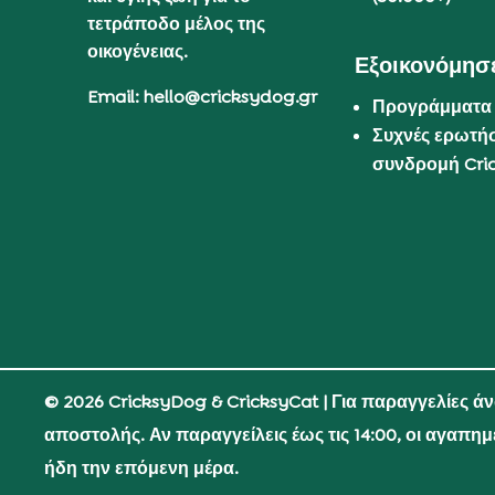
τετράποδο μέλος της
οικογένειας.
Εξοικονόμησε
Email: hello@cricksydog.gr
Προγράμματα
Συχνές ερωτήσ
συνδρομή Cri
© 2026 CricksyDog & CricksyCat
| Για παραγγελίες ά
αποστολής. Αν παραγγείλεις έως τις 14:00, οι αγαπη
ήδη την επόμενη μέρα.