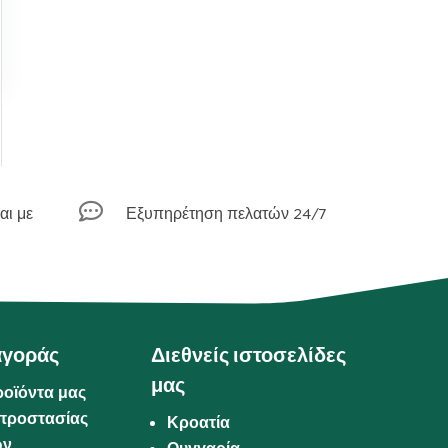

αι με
Εξυπηρέτηση πελατών 24/7
αγοράς
Διεθνείς ιστοσελίδες
μας
ροϊόντα μας
προστασίας
Κροατία
ων