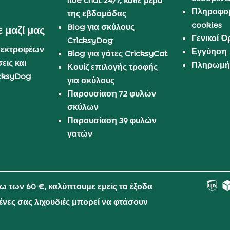
live chat 24/7, κάθε μέρα
Πληροφορ
της εβδομάδας
cookies
Blog για σκύλους
 μαζί μας
Γενικοί 
CricksyDog
 εκτροφέων
Εγγύηση
Blog για γάτες CricksyCat
εις και
Πληρωμή 
Κουίζ επιλογής τροφής
cksyDog
για σκύλους
Παρουσίαση 72 φυλών
σκύλων
Παρουσίαση 39 φυλών
γατών
νω των 60 €, καλύπτουμε εμείς τα έξοδα
μένες σας λιχουδιές μπορεί να φτάσουν