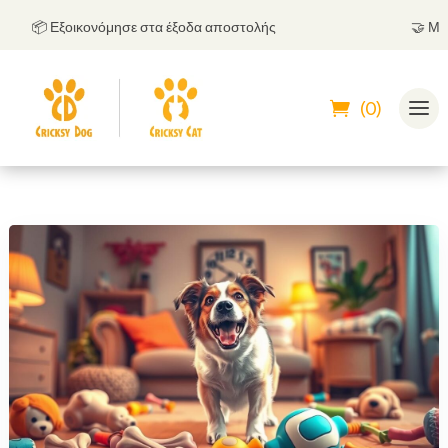
📦 Εξοικονόμησε στα έξοδα αποστολής
🤝
Μπορεί
(0)