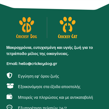
Μακροχρόνια, ευτυχισμένη και υγιής ζωή για το
τετράποδο μέλος της οικογένειας.
Email: hello@cricksydog.gr

Εγγύηση εφ’ όρου ζωής

Εξοικονόμησε στα έξοδα αποστολής

Μπορείς να πληρώσεις και με αντικαταβολή

Εξυπηρέτηση πελατών 24/7