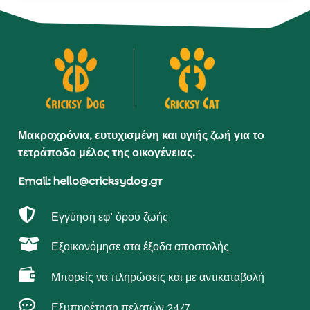
Μακροχρόνια, ευτυχισμένη και υγιής ζωή για το
τετράποδο μέλος της οικογένειας.
Email: hello@cricksydog.gr

Εγγύηση εφ’ όρου ζωής

Εξοικονόμησε στα έξοδα αποστολής

Μπορείς να πληρώσεις και με αντικαταβολή

Εξυπηρέτηση πελατών 24/7