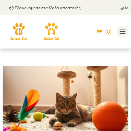
📦 Εξοικονόμησε στα έξοδα αποστολής
🤝
Μπορεί
(0)