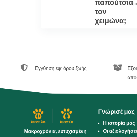
παπούτσια
|
σ
τον
χειμώνα;


Εγγύηση εφ’ όρου ζωής
Εξο
απο
Γνώρισέ μας
Η ιστορία μας
Οι αξιολογήσε
Μακροχρόνια, ευτυχισμένη