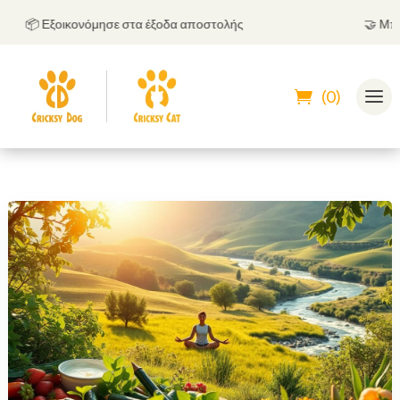
📦 Εξοικονόμησε στα έξοδα αποστολής
🤝
Μπορείς
(0)