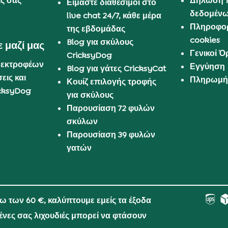
ις σας
Δήλωση 
Είμαστε διαθέσιμοι στο
δεδομέν
live chat 24/7, κάθε μέρα
Πληροφορ
της εβδομάδας
cookies
Blog για σκύλους
 μαζί μας
Γενικοί 
CricksyDog
 εκτροφέων
Εγγύηση
Blog για γάτες CricksyCat
εις και
Πληρωμή 
Κουίζ επιλογής τροφής
cksyDog
για σκύλους
Παρουσίαση 72 φυλών
σκύλων
Παρουσίαση 39 φυλών
γατών
νω των 60 €, καλύπτουμε εμείς τα έξοδα
μένες σας λιχουδιές μπορεί να φτάσουν