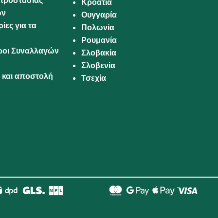
προστασίας
Κροατία
ων
Ουγγαρία
ίες για τα
Πολωνία
Ρουμανία
Όροι Συναλλαγών
Σλοβακία
Σλοβενία
και αποστολή
Τσεχία