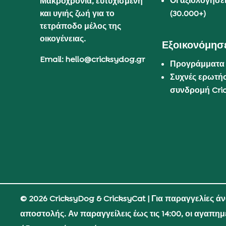
Οι αξιολογήσε
Μακροχρόνια, ευτυχισμένη
και υγιής ζωή για το
(30.000+)
τετράποδο μέλος της
οικογένειας.
Εξοικονόμησε
Email: hello@cricksydog.gr
Προγράμματα
Συχνές ερωτήσ
συνδρομή Cri
© 2026 CricksyDog & CricksyCat
| Για παραγγελίες ά
αποστολής. Αν παραγγείλεις έως τις 14:00, οι αγαπη