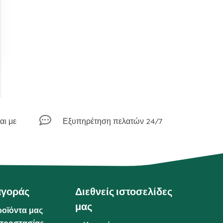

αι με
Εξυπηρέτηση πελατών 24/7
αγοράς
Διεθνείς ιστοσελίδες
μας
ροϊόντα μας