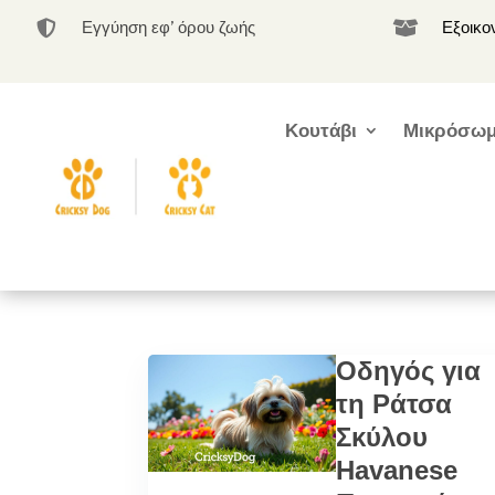
Εγγύηση εφ’ όρου ζωής
Εξοικο


Κουτάβι
Μικρόσωμ
Οδηγός για
τη Ράτσα
Σκύλου
Havanese