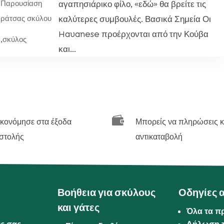
η
αγαπησιάρικο φίλο, «εδώ» θα βρείτε τις
Παρουσίαση
καλύτερες συμβουλές. Βασικά Σημεία Οι
ράτσας σκύλου
Havanese προέρχονται από την Κούβα
,
σκύλος
και...

ικονόμησε στα έξοδα
Μπορείς να πληρώσεις κ
στολής
αντικαταβολή
Βοήθεια για σκύλους
Οδηγίες 
και γάτες
Όλα τα π