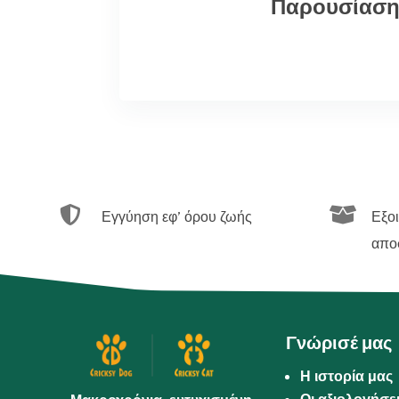
Παρουσίασ


Εγγύηση εφ’ όρου ζωής
Εξο
απο
Γνώρισέ μας
Η ιστορία μας