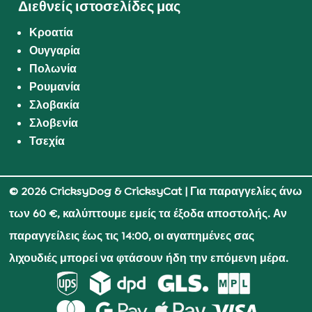
Διεθνείς ιστοσελίδες μας
Κροατία
Ουγγαρία
Πολωνία
Ρουμανία
Σλοβακία
Σλοβενία
Τσεχία
© 2026 CricksyDog & CricksyCat
| Για παραγγελίες άνω
των 60 €, καλύπτουμε εμείς τα έξοδα αποστολής. Αν
παραγγείλεις έως τις 14:00, οι αγαπημένες σας
λιχουδιές μπορεί να φτάσουν ήδη την επόμενη μέρα.