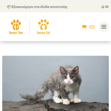
📦 Εξοικονόμησε στα έξοδα αποστολής
🤝
Μπορεί
(0)