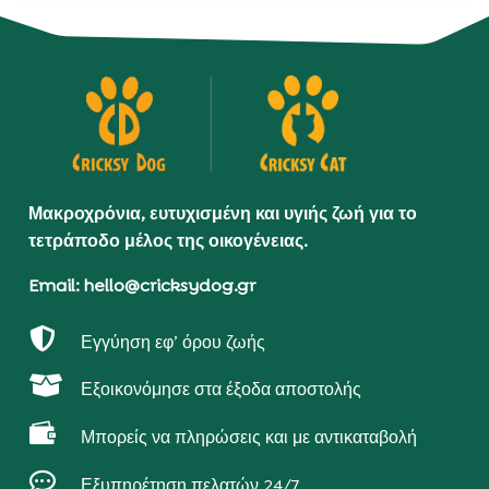
Μακροχρόνια, ευτυχισμένη και υγιής ζωή για το
τετράποδο μέλος της οικογένειας.
Email: hello@cricksydog.gr

Εγγύηση εφ’ όρου ζωής

Εξοικονόμησε στα έξοδα αποστολής

Μπορείς να πληρώσεις και με αντικαταβολή

Εξυπηρέτηση πελατών 24/7