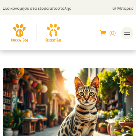
οικονόμησε στα έξοδα αποστολής
🤝
Μπορείς να πλ
(0)