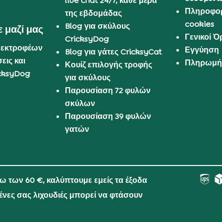
live chat 24/7, κάθε μέρα
Πληροφορ
της εβδομάδας
cookies
Blog για σκύλους
 μαζί μας
Γενικοί 
CricksyDog
 εκτροφέων
Εγγύηση
Blog για γάτες CricksyCat
εις και
Πληρωμή 
Κουίζ επιλογής τροφής
cksyDog
για σκύλους
Παρουσίαση 72 φυλών
σκύλων
Παρουσίαση 39 φυλών
γατών
νω των 60 €, καλύπτουμε εμείς τα έξοδα
μένες σας λιχουδιές μπορεί να φτάσουν