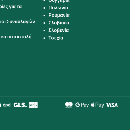
Ουγγαρία
ίες για τα
Πολωνία
Ρουμανία
Όροι Συναλλαγών
Σλοβακία
Σλοβενία
και αποστολή
Τσεχία