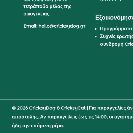
τετράποδο μέλος της
οικογένειας.
Εξοικονόμησε
Email: hello@cricksydog.gr
Προγράμματα
Συχνές ερωτήσ
συνδρομή Cri
© 2026 CricksyDog & CricksyCat
| Για παραγγελίες ά
αποστολής. Αν παραγγείλεις έως τις 14:00, οι αγαπη
ήδη την επόμενη μέρα.