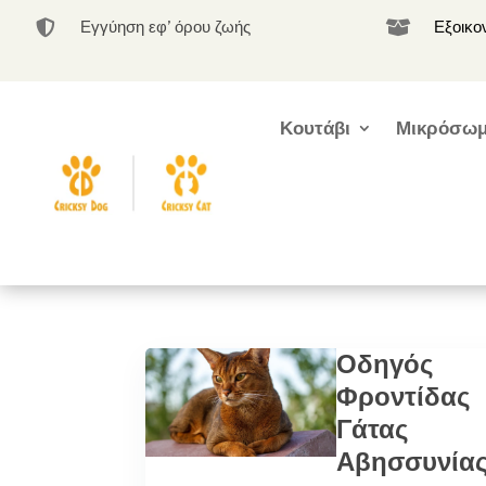
Εγγύηση εφ’ όρου ζωής
Εξοικο


Κουτάβι
Μικρόσωμ
Οδηγός
Φροντίδας
Γάτας
Αβησσυνία