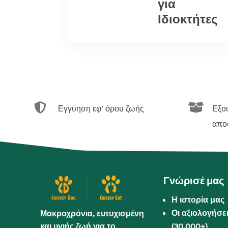
για
Ιδιοκτήτες


Εγγύηση εφ’ όρου ζωής
Εξο
απο
Γνώρισέ μας
Η ιστορία μας
Οι αξιολογήσε
Μακροχρόνια, ευτυχισμένη
και υγιής ζωή για το
(30.000+)