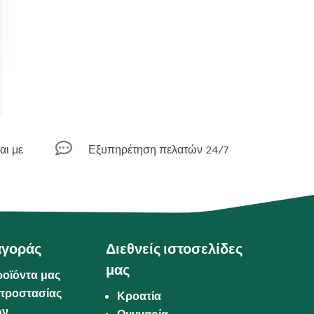

αι με
Εξυπηρέτηση πελατών 24/7
αγοράς
Διεθνείς ιστοσελίδες
μας
ροϊόντα μας
προστασίας
Κροατία
ων