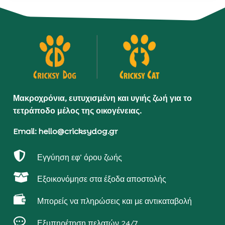
Μακροχρόνια, ευτυχισμένη και υγιής ζωή για το
τετράποδο μέλος της οικογένειας.
Email: hello@cricksydog.gr

Εγγύηση εφ’ όρου ζωής

Εξοικονόμησε στα έξοδα αποστολής

Μπορείς να πληρώσεις και με αντικαταβολή

Εξυπηρέτηση πελατών 24/7