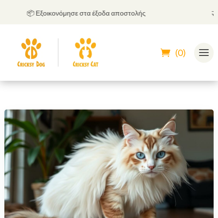
📦 Εξοικονόμησε στα έξοδα αποστολής
🤝
Μπο
(0)