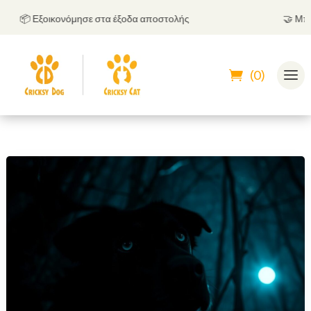
📦 Εξοικονόμησε στα έξοδα αποστολής
🤝
Μπορεί
(0)