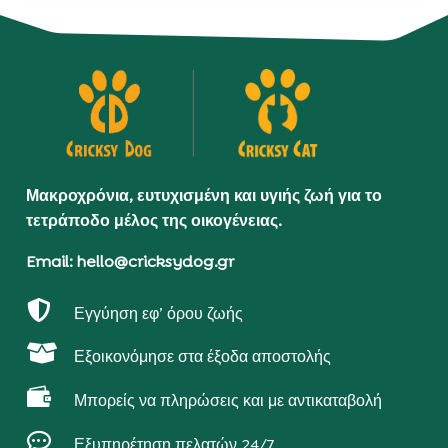
Μακροχρόνια, ευτυχισμένη και υγιής ζωή για το
τετράποδο μέλος της οικογένειας.
Email: hello@cricksydog.gr

Εγγύηση εφ’ όρου ζωής

Εξοικονόμησε στα έξοδα αποστολής

Μπορείς να πληρώσεις και με αντικαταβολή

Εξυπηρέτηση πελατών 24/7