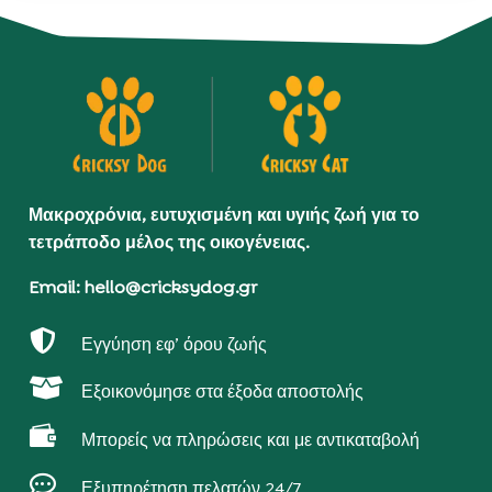
Μακροχρόνια, ευτυχισμένη και υγιής ζωή για το
τετράποδο μέλος της οικογένειας.
Email: hello@cricksydog.gr

Εγγύηση εφ’ όρου ζωής

Εξοικονόμησε στα έξοδα αποστολής

Μπορείς να πληρώσεις και με αντικαταβολή

Εξυπηρέτηση πελατών 24/7