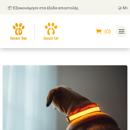
📦 Εξοικονόμησε στα έξοδα αποστολής
🤝
Μπορείς
(0)