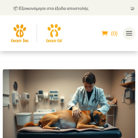
📦 Εξοικονόμησε στα έξοδα αποστολής
🤝
Μπορ
(0)