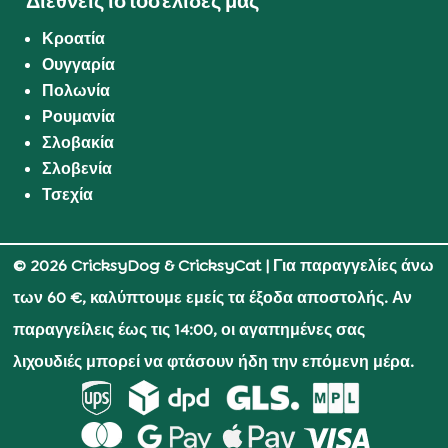
Διεθνείς ιστοσελίδες μας
Κροατία
Ουγγαρία
Πολωνία
Ρουμανία
Σλοβακία
Σλοβενία
Τσεχία
© 2026 CricksyDog & CricksyCat
| Για παραγγελίες άνω
των 60 €, καλύπτουμε εμείς τα έξοδα αποστολής. Αν
παραγγείλεις έως τις 14:00, οι αγαπημένες σας
λιχουδιές μπορεί να φτάσουν ήδη την επόμενη μέρα.