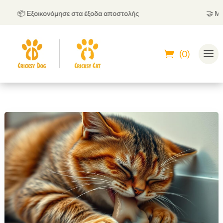
📦 Εξοικονόμησε στα έξοδα αποστολής
🤝
Μπορεί
(0)