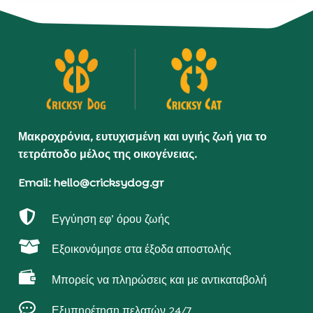
Μακροχρόνια, ευτυχισμένη και υγιής ζωή για το
τετράποδο μέλος της οικογένειας.
Email: hello@cricksydog.gr

Εγγύηση εφ’ όρου ζωής

Εξοικονόμησε στα έξοδα αποστολής

Μπορείς να πληρώσεις και με αντικαταβολή

Εξυπηρέτηση πελατών 24/7