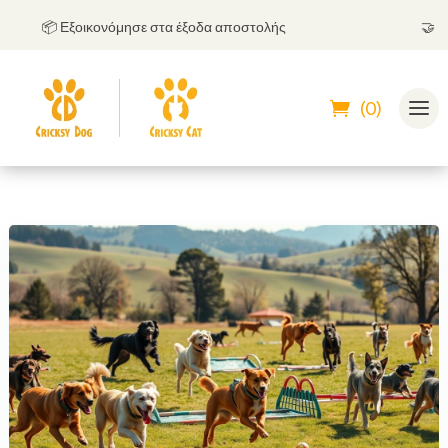
📦 Εξοικονόμησε στα έξοδα αποστολής
🤝
Μπορε
(0)