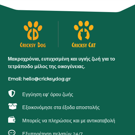
Μακροχρόνια, ευτυχισμένη και υγιής ζωή για το
τετράποδο μέλος της οικογένειας.
Email: hello@cricksydog.gr

Εγγύηση εφ’ όρου ζωής

Εξοικονόμησε στα έξοδα αποστολής

Μπορείς να πληρώσεις και με αντικαταβολή

Εξυπηρέτηση πελατών 24/7