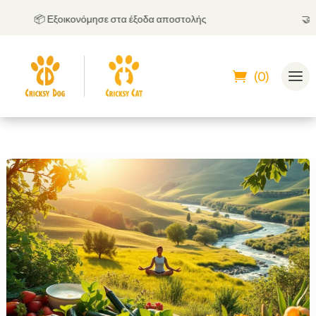
📦 Εξοικονόμησε στα έξοδα αποστολής
🤝
Μπορ
(0)