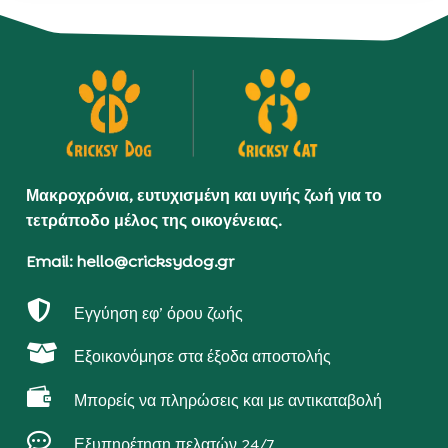
Μακροχρόνια, ευτυχισμένη και υγιής ζωή για το
τετράποδο μέλος της οικογένειας.
Email: hello@cricksydog.gr

Εγγύηση εφ’ όρου ζωής

Εξοικονόμησε στα έξοδα αποστολής

Μπορείς να πληρώσεις και με αντικαταβολή

Εξυπηρέτηση πελατών 24/7