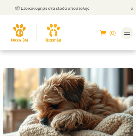
📦 Εξοικονόμησε στα έξοδα αποστολής
🤝
Μπορ
(0)