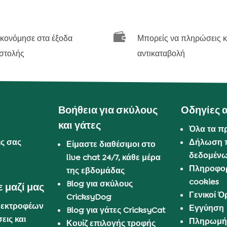

ικονόμησε στα έξοδα
Μπορείς να πληρώσεις κ
στολής
αντικαταβολή
Βοήθεια για σκύλους
Οδηγίες 
και γάτες
Όλα τα π
ις σας
Δήλωση 
Είμαστε διαθέσιμοι στο
δεδομέν
live chat 24/7, κάθε μέρα
Πληροφορ
της εβδομάδας
cookies
Blog για σκύλους
 μαζί μας
Γενικοί 
CricksyDog
 εκτροφέων
Εγγύηση
Blog για γάτες CricksyCat
εις και
Πληρωμή 
Κουίζ επιλογής τροφής