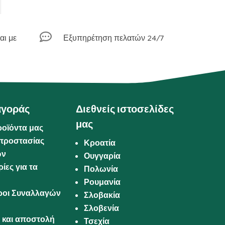

αι με
Εξυπηρέτηση πελατών 24/7
αγοράς
Διεθνείς ιστοσελίδες
μας
ροϊόντα μας
προστασίας
Κροατία
ων
Ουγγαρία
ίες για τα
Πολωνία
Ρουμανία
Όροι Συναλλαγών
Σλοβακία
Σλοβενία
και αποστολή
Τσεχία