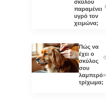
σκύλου
|
παραμένει
υγρό τον
χειμώνα;
Πώς να
έχει ο
σκύλος
σου
λαμπερό
|
τρίχωμα;