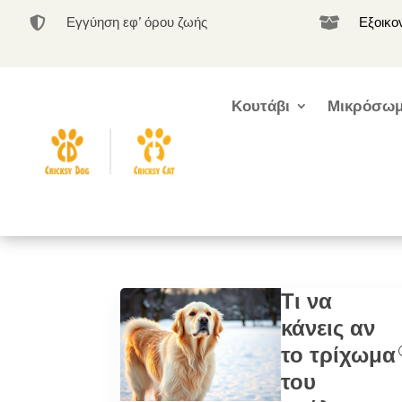
Εγγύηση εφ’ όρου ζωής
Εξοικο


Κουτάβι
Μικρόσωμ
Τι να
κάνεις αν
το τρίχωμα
του