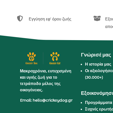


Εγγύηση εφ’ όρου ζωής
Εξο
απο
Γνώρισέ μας
Η ιστορία μας
Οι αξιολογήσε
Μακροχρόνια, ευτυχισμένη
και υγιής ζωή για το
(30.000+)
τετράποδο μέλος της
οικογένειας.
Εξοικονόμησε
Email: hello@cricksydog.gr
Προγράμματα
Συχνές ερωτήσ