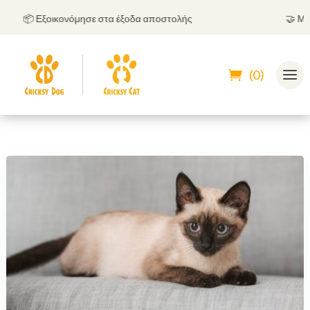
📦 Εξοικονόμησε στα έξοδα αποστολής
🤝
Μπορεί
(0)