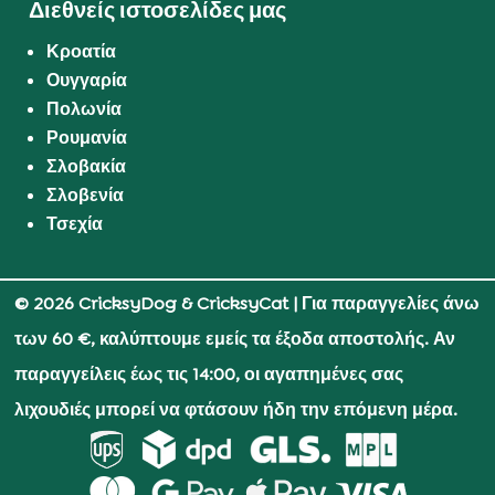
Διεθνείς ιστοσελίδες μας
Κροατία
Ουγγαρία
Πολωνία
Ρουμανία
Σλοβακία
Σλοβενία
Τσεχία
© 2026 CricksyDog & CricksyCat
| Για παραγγελίες άνω
των 60 €, καλύπτουμε εμείς τα έξοδα αποστολής. Αν
παραγγείλεις έως τις 14:00, οι αγαπημένες σας
λιχουδιές μπορεί να φτάσουν ήδη την επόμενη μέρα.