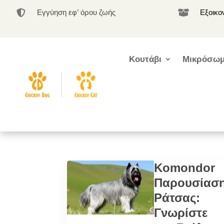
Εγγύηση εφ’ όρου ζωής
Εξοικο


Κουτάβι
Μικρόσωμ
Komondor
Παρουσίασ
Ράτσας:
Γνωρίστε