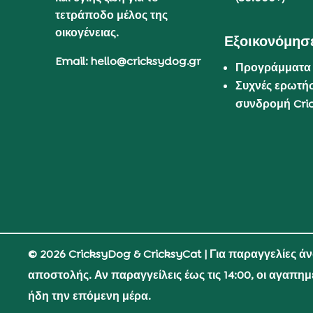
τετράποδο μέλος της
οικογένειας.
Εξοικονόμησε
Email: hello@cricksydog.gr
Προγράμματα
Συχνές ερωτήσ
συνδρομή Cri
© 2026 CricksyDog & CricksyCat
| Για παραγγελίες ά
αποστολής. Αν παραγγείλεις έως τις 14:00, οι αγαπη
ήδη την επόμενη μέρα.