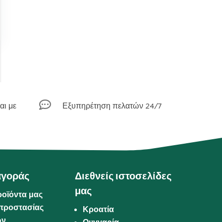

αι με
Εξυπηρέτηση πελατών 24/7
αγοράς
Διεθνείς ιστοσελίδες
μας
ροϊόντα μας
προστασίας
Κροατία
ων