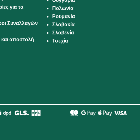
Ουγγαρία
ίες για τα
Πολωνία
Ρουμανία
Όροι Συναλλαγών
Σλοβακία
Σλοβενία
και αποστολή
Τσεχία