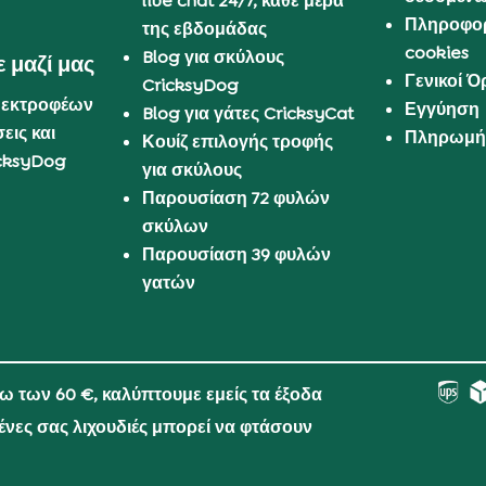
live chat 24/7, κάθε μέρα
Πληροφορ
της εβδομάδας
cookies
Blog για σκύλους
 μαζί μας
Γενικοί 
CricksyDog
 εκτροφέων
Εγγύηση
Blog για γάτες CricksyCat
εις και
Πληρωμή 
Κουίζ επιλογής τροφής
cksyDog
για σκύλους
Παρουσίαση 72 φυλών
σκύλων
Παρουσίαση 39 φυλών
γατών
νω των 60 €, καλύπτουμε εμείς τα έξοδα
μένες σας λιχουδιές μπορεί να φτάσουν