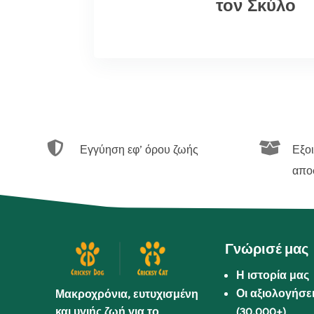
τον Σκύλο


Εγγύηση εφ’ όρου ζωής
Εξο
απο
Γνώρισέ μας
Η ιστορία μας
Οι αξιολογήσε
Μακροχρόνια, ευτυχισμένη
και υγιής ζωή για το
(30.000+)