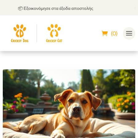
📦 Εξοικονόμησε στα έξοδα αποστολής
🤝
Μπορε
(0)