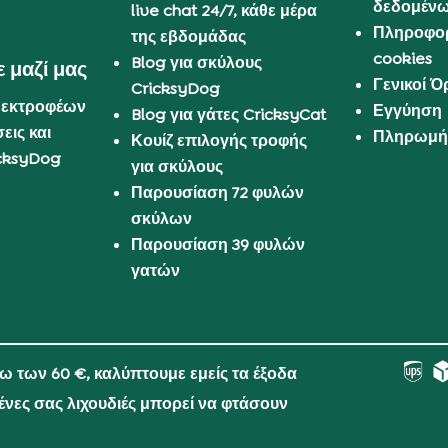
δεδομέν
live chat 24/7, κάθε μέρα
Πληροφορ
της εβδομάδας
cookies
Blog για σκύλους
 μαζί μας
Γενικοί 
CricksyDog
 εκτροφέων
Εγγύηση
Blog για γάτες CricksyCat
εις και
Πληρωμή 
Κουίζ επιλογής τροφής
cksyDog
για σκύλους
Παρουσίαση 72 φυλών
σκύλων
Παρουσίαση 39 φυλών
γατών
νω των 60 €, καλύπτουμε εμείς τα έξοδα
μένες σας λιχουδιές μπορεί να φτάσουν