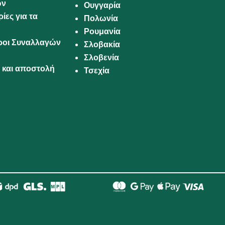
ων
Ουγγαρία
ίες για τα
Πολωνία
Ρουμανία
Όροι Συναλλαγών
Σλοβακία
Σλοβενία
και αποστολή
Τσεχία