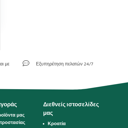

αι με
Εξυπηρέτηση πελατών 24/7
αγοράς
Διεθνείς ιστοσελίδες
μας
ροϊόντα μας
προστασίας
Κροατία