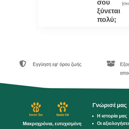
σου
|
σκ
ξύνεται
πολύ;


Εγγύηση εφ’ όρου ζωής
Εξο
απο
Γνώρισέ μας
Η ιστορία μας
Οι αξιολογήσε
Μακροχρόνια, ευτυχισμένη