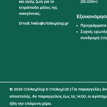
και υγιής ζωή για το
(30.000+)
τετράποδο μέλος της
οικογένειας.
Εξοικονόμησε
Email: hello@cricksydog.gr
Προγράμματα
Συχνές ερωτήσ
συνδρομή Cri
© 2026 CricksyDog & CricksyCat
| Για παραγγελίες ά
αποστολής. Αν παραγγείλεις έως τις 14:00, οι αγαπη
ήδη την επόμενη μέρα.