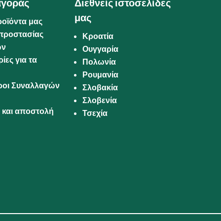
αγοράς
Διεθνείς ιστοσελίδες
μας
ροϊόντα μας
προστασίας
Κροατία
ων
Ουγγαρία
ίες για τα
Πολωνία
Ρουμανία
Όροι Συναλλαγών
Σλοβακία
Σλοβενία
και αποστολή
Τσεχία