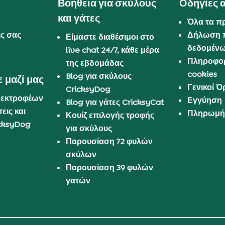
Βοήθεια για σκύλους
Οδηγίες 
και γάτες
Όλα τα π
ις σας
Δήλωση 
Είμαστε διαθέσιμοι στο
δεδομέν
live chat 24/7, κάθε μέρα
Πληροφορ
της εβδομάδας
cookies
Blog για σκύλους
 μαζί μας
Γενικοί 
CricksyDog
 εκτροφέων
Εγγύηση
Blog για γάτες CricksyCat
εις και
Πληρωμή 
Κουίζ επιλογής τροφής
cksyDog
για σκύλους
Παρουσίαση 72 φυλών
σκύλων
Παρουσίαση 39 φυλών
γατών