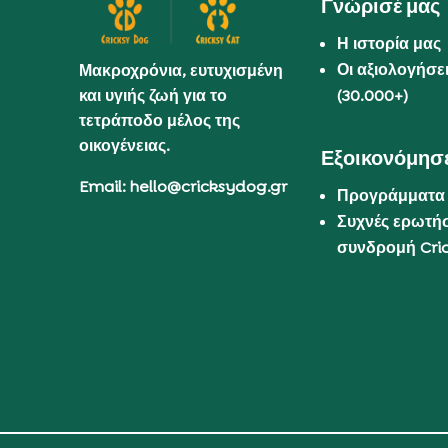
Γνώρισέ μας
Η ιστορία μας
Οι αξιολογήσε
Μακροχρόνια, ευτυχισμένη
και υγιής ζωή για το
(30.000+)
τετράποδο μέλος της
οικογένειας.
Εξοικονόμησε
Email: hello@cricksydog.gr
Προγράμματα
Συχνές ερωτήσ
συνδρομή Cri