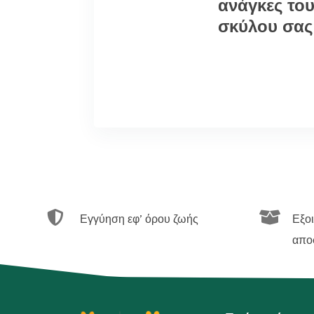
ανάγκες το
σκύλου σας


Εγγύηση εφ’ όρου ζωής
Εξο
απο