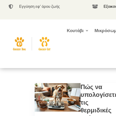
Εγγύηση εφ’ όρου ζωής
Εξοικο


Κουτάβι
Μικρόσωμ
Πώς να
υπολογίσετ
τις
θερμιδικές