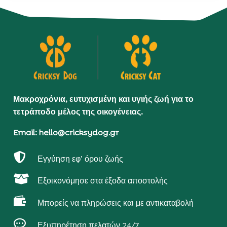
Μακροχρόνια, ευτυχισμένη και υγιής ζωή για το
τετράποδο μέλος της οικογένειας.
Email: hello@cricksydog.gr

Εγγύηση εφ’ όρου ζωής

Εξοικονόμησε στα έξοδα αποστολής

Μπορείς να πληρώσεις και με αντικαταβολή

Εξυπηρέτηση πελατών 24/7