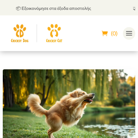
📦 Εξοικονόμησε στα έξοδα αποστολής
🤝
Μπο
(0)