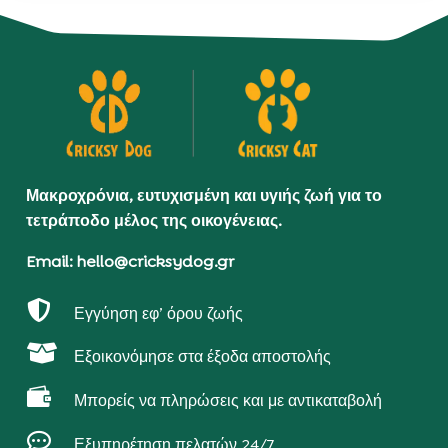
Μακροχρόνια, ευτυχισμένη και υγιής ζωή για το
τετράποδο μέλος της οικογένειας.
Email: hello@cricksydog.gr

Εγγύηση εφ’ όρου ζωής

Εξοικονόμησε στα έξοδα αποστολής

Μπορείς να πληρώσεις και με αντικαταβολή

Εξυπηρέτηση πελατών 24/7