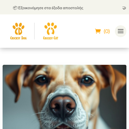
📦 Εξοικονόμησε στα έξοδα αποστολής
🤝
Μπορ
(0)