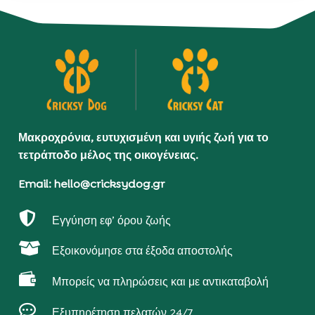
Μακροχρόνια, ευτυχισμένη και υγιής ζωή για το
τετράποδο μέλος της οικογένειας.
Email: hello@cricksydog.gr

Εγγύηση εφ’ όρου ζωής

Εξοικονόμησε στα έξοδα αποστολής

Μπορείς να πληρώσεις και με αντικαταβολή

Εξυπηρέτηση πελατών 24/7