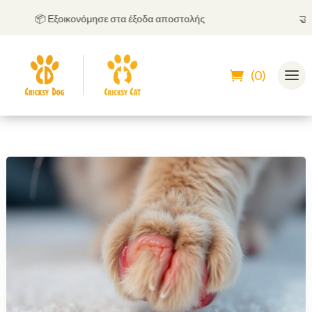
📦 Εξοικονόμησε στα έξοδα αποστολής
🤝
Μπο
(0)