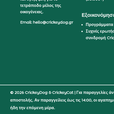
τετράποδο μέλος της
οικογένειας.
Εξοικονόμησε
Email: hello@cricksydog.gr
Προγράμματα
Συχνές ερωτήσ
συνδρομή Cri
© 2026 CricksyDog & CricksyCat
| Για παραγγελίες ά
αποστολής. Αν παραγγείλεις έως τις 14:00, οι αγαπη
ήδη την επόμενη μέρα.