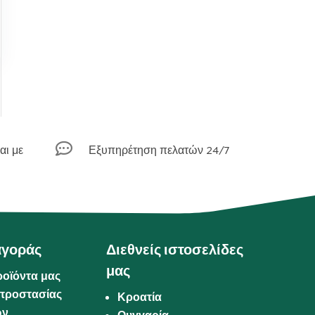

αι με
Εξυπηρέτηση πελατών 24/7
αγοράς
Διεθνείς ιστοσελίδες
μας
ροϊόντα μας
προστασίας
Κροατία
ων