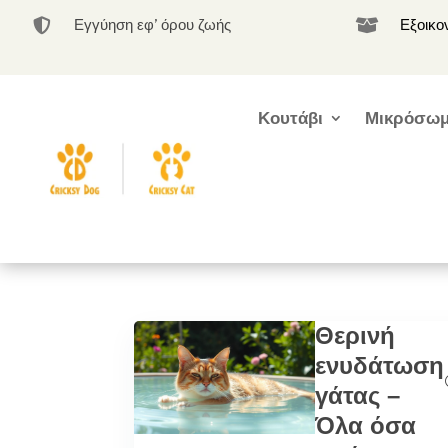
Εγγύηση εφ’ όρου ζωής
Εξοικο


Κουτάβι
Μικρόσωμ
Θερινή
ενυδάτωση
γάτας –
Όλα όσα