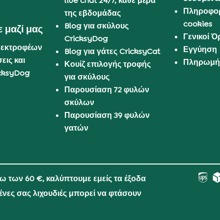
live chat 24/7, κάθε μέρα
Πληροφορ
της εβδομάδας
cookies
Blog για σκύλους
 μαζί μας
Γενικοί 
CricksyDog
 εκτροφέων
Εγγύηση
Blog για γάτες CricksyCat
εις και
Πληρωμή 
Κουίζ επιλογής τροφής
cksyDog
για σκύλους
Παρουσίαση 72 φυλών
σκύλων
Παρουσίαση 39 φυλών
γατών
νω των 60 €, καλύπτουμε εμείς τα έξοδα
μένες σας λιχουδιές μπορεί να φτάσουν