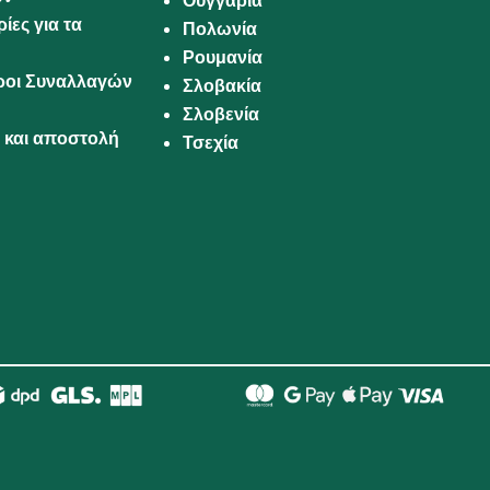
Ουγγαρία
ίες για τα
Πολωνία
Ρουμανία
Όροι Συναλλαγών
Σλοβακία
Σλοβενία
και αποστολή
Τσεχία