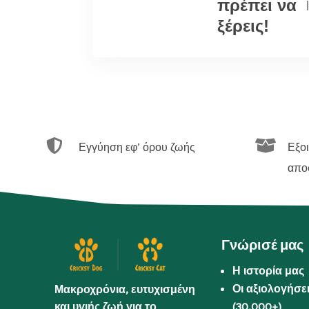
πρέπει να
|
ξέρεις!


Εγγύηση εφ’ όρου ζωής
Εξο
απο
Γνώρισέ μας
Η ιστορία μας
Οι αξιολογήσε
Μακροχρόνια, ευτυχισμένη
και υγιής ζωή για το
(30.000+)