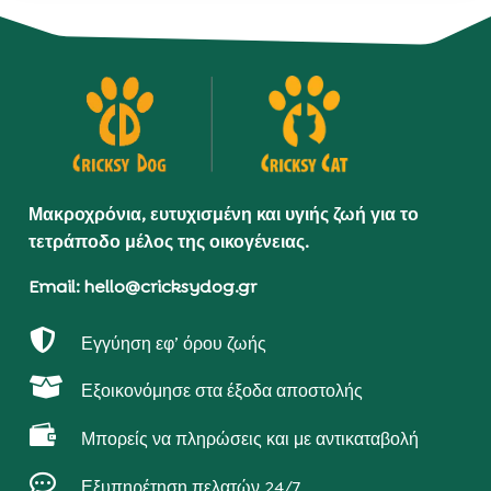
Μακροχρόνια, ευτυχισμένη και υγιής ζωή για το
τετράποδο μέλος της οικογένειας.
Email: hello@cricksydog.gr

Εγγύηση εφ’ όρου ζωής

Εξοικονόμησε στα έξοδα αποστολής

Μπορείς να πληρώσεις και με αντικαταβολή

Εξυπηρέτηση πελατών 24/7