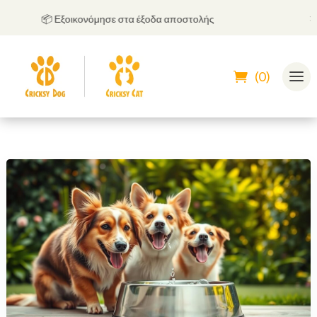
📦 Εξοικονόμησε στα έξοδα αποστολής
🤝
Μπο
(0)