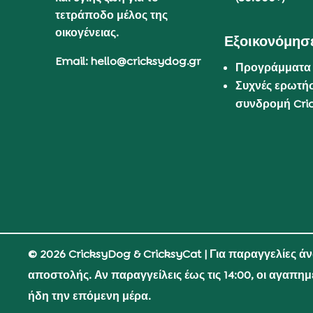
τετράποδο μέλος της
οικογένειας.
Εξοικονόμησε
Email: hello@cricksydog.gr
Προγράμματα
Συχνές ερωτήσ
συνδρομή Cri
© 2026 CricksyDog & CricksyCat
| Για παραγγελίες ά
αποστολής. Αν παραγγείλεις έως τις 14:00, οι αγαπη
ήδη την επόμενη μέρα.