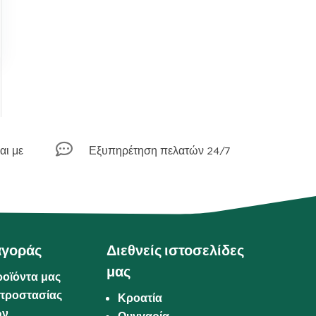

αι με
Εξυπηρέτηση πελατών 24/7
αγοράς
Διεθνείς ιστοσελίδες
μας
ροϊόντα μας
προστασίας
Κροατία
ων