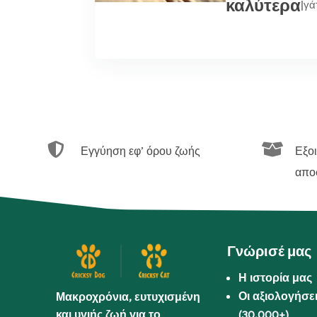
καλύτερα
|
γά


Εγγύηση εφ’ όρου ζωής
Εξο
απο
Γνώρισέ μας
Η ιστορία μας
Οι αξιολογήσε
Μακροχρόνια, ευτυχισμένη
και υγιής ζωή για το
(30.000+)