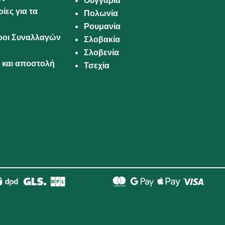
Ουγγαρία
ίες για τα
Πολωνία
Ρουμανία
Όροι Συναλλαγών
Σλοβακία
Σλοβενία
και αποστολή
Τσεχία