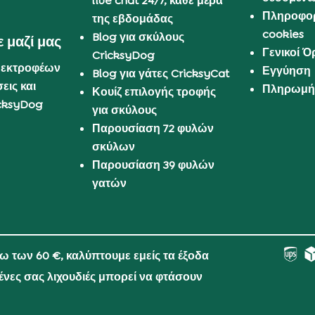
live chat 24/7, κάθε μέρα
Πληροφορ
της εβδομάδας
cookies
Blog για σκύλους
 μαζί μας
Γενικοί 
CricksyDog
 εκτροφέων
Εγγύηση
Blog για γάτες CricksyCat
εις και
Πληρωμή 
Κουίζ επιλογής τροφής
cksyDog
για σκύλους
Παρουσίαση 72 φυλών
σκύλων
Παρουσίαση 39 φυλών
γατών
νω των 60 €, καλύπτουμε εμείς τα έξοδα
μένες σας λιχουδιές μπορεί να φτάσουν