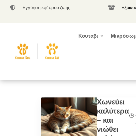
Εγγύηση εφ’ όρου ζωής
Εξοικο


Κουτάβι
Μικρόσωμ
Χωνεύει
καλύτερα
– και
νιώθει