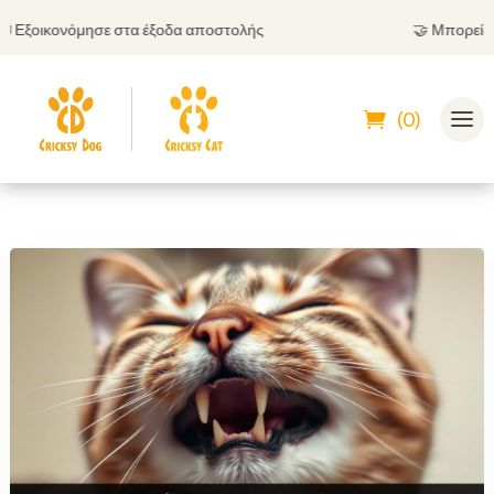
ξοικονόμησε στα έξοδα αποστολής
🤝
Μπορείς να π
(0)