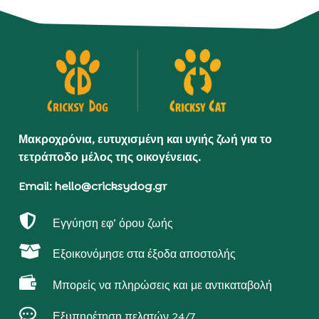
Μακροχρόνια, ευτυχισμένη και υγιής ζωή για το
τετράποδο μέλος της οικογένειας.
Email: hello@cricksydog.gr

Εγγύηση εφ’ όρου ζωής

Εξοικονόμησε στα έξοδα αποστολής

Μπορείς να πληρώσεις και με αντικαταβολή

Εξυπηρέτηση πελατών 24/7