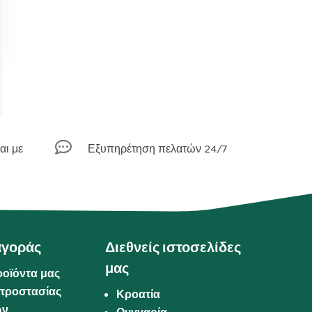

αι με
Εξυπηρέτηση πελατών 24/7
αγοράς
Διεθνείς ιστοσελίδες
μας
ροϊόντα μας
προστασίας
Κροατία
ων