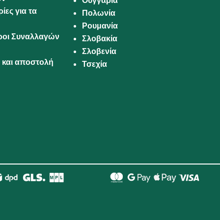
Ουγγαρία
ίες για τα
Πολωνία
Ρουμανία
Όροι Συναλλαγών
Σλοβακία
Σλοβενία
και αποστολή
Τσεχία