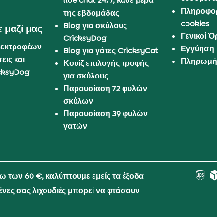
live chat 24/7, κάθε μέρα
Πληροφορ
της εβδομάδας
cookies
Blog για σκύλους
 μαζί μας
Γενικοί 
CricksyDog
 εκτροφέων
Εγγύηση
Blog για γάτες CricksyCat
εις και
Πληρωμή 
Κουίζ επιλογής τροφής
cksyDog
για σκύλους
Παρουσίαση 72 φυλών
σκύλων
Παρουσίαση 39 φυλών
γατών
νω των 60 €, καλύπτουμε εμείς τα έξοδα
μένες σας λιχουδιές μπορεί να φτάσουν