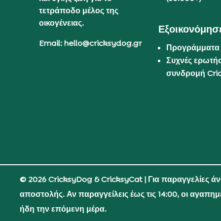
τετράποδο μέλος της
οικογένειας.
Εξοικονόμησε
Email: hello@cricksydog.gr
Προγράμματα
Συχνές ερωτήσ
συνδρομή Cri
© 2026 CricksyDog & CricksyCat
| Για παραγγελίες ά
αποστολής. Αν παραγγείλεις έως τις 14:00, οι αγαπη
ήδη την επόμενη μέρα.