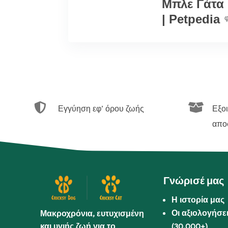
Μπλε Γάτα
| Petpedia


Εγγύηση εφ’ όρου ζωής
Εξο
απο
Γνώρισέ μας
Η ιστορία μας
Οι αξιολογήσε
Μακροχρόνια, ευτυχισμένη
και υγιής ζωή για το
(30.000+)