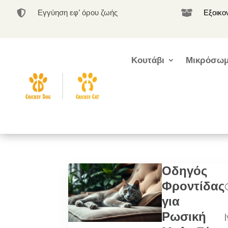
Εγγύηση εφ’ όρου ζωής
Εξοικο


Κουτάβι
Μικρόσωμ
Οδηγός
Φροντίδας
για
Ρωσική
|