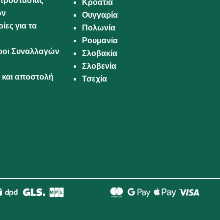
προστασίας
Κροατία
ων
Ουγγαρία
ίες για τα
Πολωνία
Ρουμανία
Όροι Συναλλαγών
Σλοβακία
Σλοβενία
και αποστολή
Τσεχία