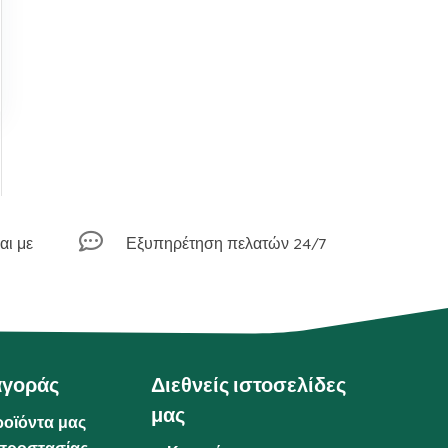

αι με
Εξυπηρέτηση πελατών 24/7
αγοράς
Διεθνείς ιστοσελίδες
μας
ροϊόντα μας