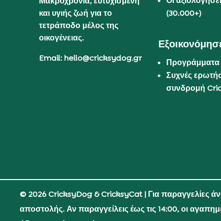
Οι αξιολογήσε
Μακροχρόνια, ευτυχισμένη
και υγιής ζωή για το
(30.000+)
τετράποδο μέλος της
οικογένειας.
Εξοικονόμησε
Email: hello@cricksydog.gr
Προγράμματα
Συχνές ερωτήσ
συνδρομή Cri
© 2026 CricksyDog & CricksyCat
| Για παραγγελίες ά
αποστολής. Αν παραγγείλεις έως τις 14:00, οι αγαπη