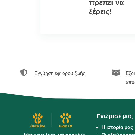
πρέπει να
ξέρεις!


Εγγύηση εφ’ όρου ζωής
Εξο
απο
Γνώρισέ μας
Η ιστορία μας