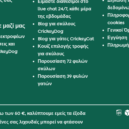
ις σας
Δήλωση 
Είμαστε διαθέσιμοι στο
δεδομέν
live chat 24/7, κάθε μέρα
Πληροφορ
της εβδομάδας
cookies
Blog για σκύλους
 μαζί μας
Γενικοί 
CricksyDog
 εκτροφέων
Εγγύηση
Blog για γάτες CricksyCat
εις και
Πληρωμή 
Κουίζ επιλογής τροφής
cksyDog
για σκύλους
Παρουσίαση 72 φυλών
σκύλων
Παρουσίαση 39 φυλών
γατών
νω των 60 €, καλύπτουμε εμείς τα έξοδα
μένες σας λιχουδιές μπορεί να φτάσουν