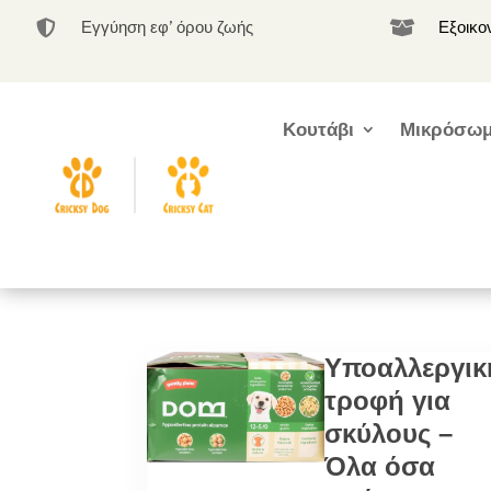
Εγγύηση εφ’ όρου ζωής
Εξοικο


Κουτάβι
Μικρόσωμ
Υποαλλεργικ
τροφή για
σκύλους –
Όλα όσα