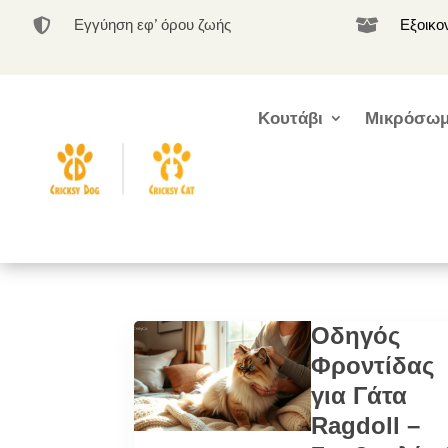
Εγγύηση εφ’ όρου ζωής
Εξοικο


Κουτάβι
Μικρόσωμ
Οδηγός
Φροντίδας
για Γάτα
Ragdoll –