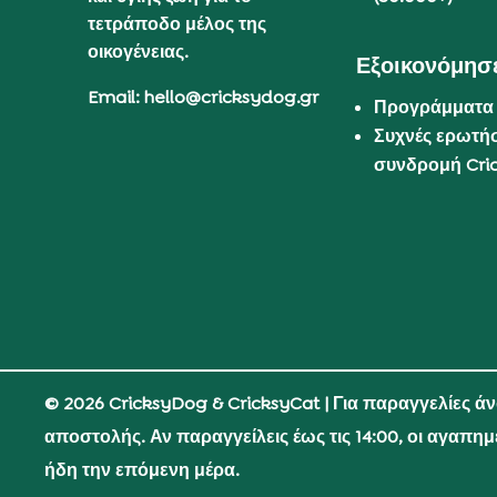
τετράποδο μέλος της
οικογένειας.
Εξοικονόμησε
Email: hello@cricksydog.gr
Προγράμματα
Συχνές ερωτήσ
συνδρομή Cri
© 2026 CricksyDog & CricksyCat
| Για παραγγελίες ά
αποστολής. Αν παραγγείλεις έως τις 14:00, οι αγαπη
ήδη την επόμενη μέρα.