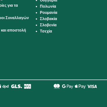
Ουγγαρία
ίες για τα
Πολωνία
Ρουμανία
Όροι Συναλλαγών
Σλοβακία
Σλοβενία
και αποστολή
Τσεχία