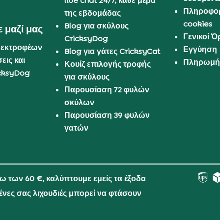
live chat 24/7, κάθε μέρα
Πληροφορ
της εβδομάδας
cookies
Blog για σκύλους
 μαζί μας
Γενικοί 
CricksyDog
 εκτροφέων
Εγγύηση
Blog για γάτες CricksyCat
εις και
Πληρωμή 
Κουίζ επιλογής τροφής
cksyDog
για σκύλους
Παρουσίαση 72 φυλών
σκύλων
Παρουσίαση 39 φυλών
γατών
νω των 60 €, καλύπτουμε εμείς τα έξοδα
μένες σας λιχουδιές μπορεί να φτάσουν