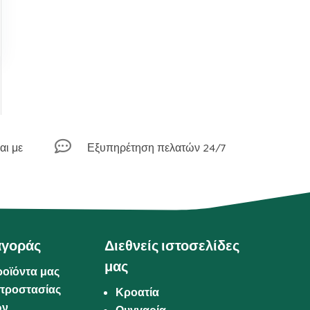

αι με
Εξυπηρέτηση πελατών 24/7
αγοράς
Διεθνείς ιστοσελίδες
μας
ροϊόντα μας
προστασίας
Κροατία
ων