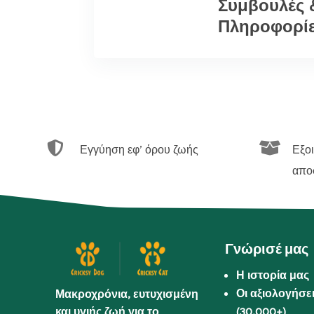
Συμβουλές 
Πληροφορί


Εγγύηση εφ’ όρου ζωής
Εξο
απο
Γνώρισέ μας
Η ιστορία μας
Οι αξιολογήσε
Μακροχρόνια, ευτυχισμένη
και υγιής ζωή για το
(30.000+)