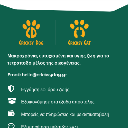
Μακροχρόνια, ευτυχισμένη και υγιής ζωή για το
τετράποδο μέλος της οικογένειας.
Email: hello@cricksydog.gr

Εγγύηση εφ’ όρου ζωής

Εξοικονόμησε στα έξοδα αποστολής

Μπορείς να πληρώσεις και με αντικαταβολή

Εξυπηρέτηση πελατών 24/7