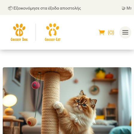
📦 Εξοικονόμησε στα έξοδα αποστολής
🤝
Μπορείς
(0)