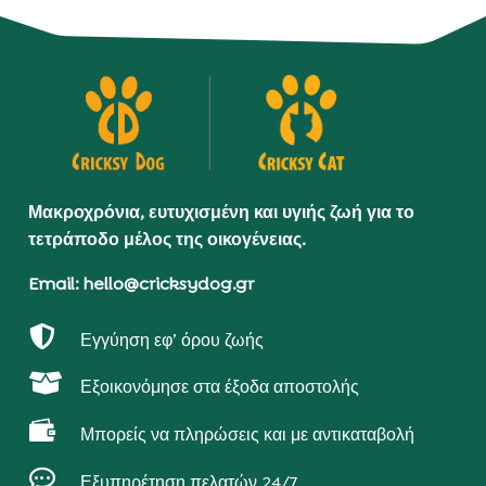
Μακροχρόνια, ευτυχισμένη και υγιής ζωή για το
τετράποδο μέλος της οικογένειας.
Email: hello@cricksydog.gr

Εγγύηση εφ’ όρου ζωής

Εξοικονόμησε στα έξοδα αποστολής

Μπορείς να πληρώσεις και με αντικαταβολή

Εξυπηρέτηση πελατών 24/7