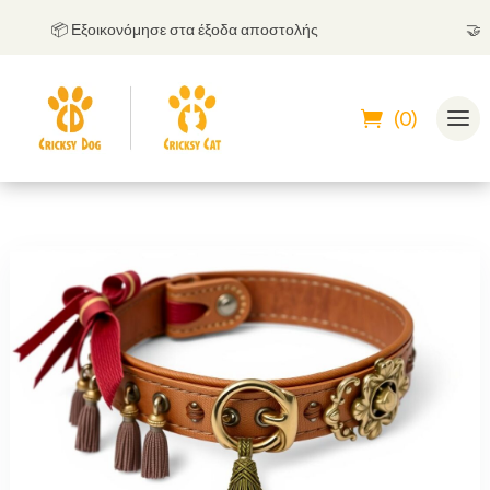
📦 Εξοικονόμησε στα έξοδα αποστολής
🤝
Μπο
(0)