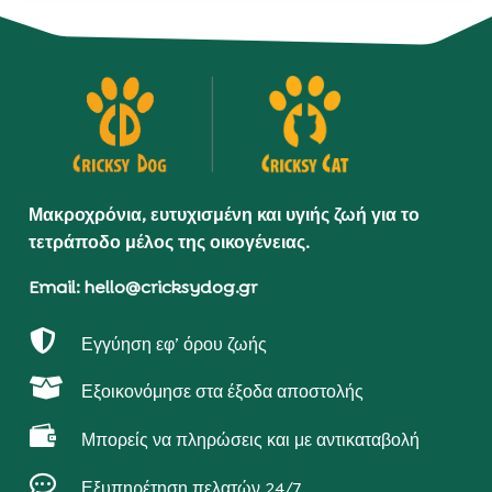
Μακροχρόνια, ευτυχισμένη και υγιής ζωή για το
τετράποδο μέλος της οικογένειας.
Email: hello@cricksydog.gr

Εγγύηση εφ’ όρου ζωής

Εξοικονόμησε στα έξοδα αποστολής

Μπορείς να πληρώσεις και με αντικαταβολή

Εξυπηρέτηση πελατών 24/7